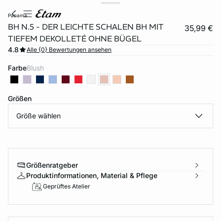
panama
BH N.5 - DER LEICHTE SCHALEN BH MIT
35,99 €
TIEFEM DEKOLLETÉ OHNE BÜGEL
4.8
Alle {0} Bewertungen ansehen
Farbe
blush
Größen
Größe wählen
e
question
Größenratgeber
Produktinformationen, Material & Pflege
Geprüftes Atelier