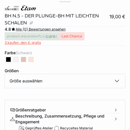
success
BH N.5 - DER PLUNGE-BH MIT LEICHTEN
19,00 €
SCHALEN
4.8
Alle {0} Bewertungen ansehen
product.wecaretext
Last Chance
3 kaufen, den 4. gratis
Farbe
schwarz
e
question
Größen
Größe auswählen
Größenratgeber
Beschreibung, Zusammensetzung, Pflege und
Engagement
Geprüftes Atelier
Recyceltes Material