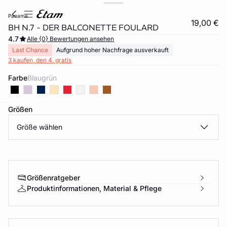
panama
19,00 €
BH N.7 - DER BALCONETTE FOULARD
4.7
Alle {0} Bewertungen ansehen
Last Chance
Aufgrund hoher Nachfrage ausverkauft
3 kaufen, den 4. gratis
Farbe
blaugrün
Größen
e
question
Größe wählen
Größenratgeber
Produktinformationen, Material & Pflege