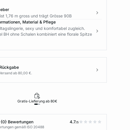
geber
ist 1,76 m gross und trägt Grösse 90B
ormationen, Material & Pflege
ltagslingerie, sexy und komfortabel zugleich.
l BH ohne Schalen kombiniert eine florale Spitze
 Rückgabe
Versand ab 80,00 €.
Gratis-Lieferung ab 80€
Rückgabe i
 {0} Bewertungen
4.7
/5
wertungen gemäß ISO 20488