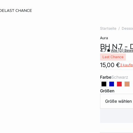
DE
LAST CHANCE
Startseite
Desso
aura
BH N.7 
4.7
Alle {0} Bew
Last Chance
15,00 €
3 kaufen
Farbe
schwarz
Größen
Größe wählen