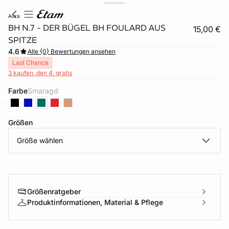
aura
BH N.7 - DER BÜGEL BH FOULARD AUS
15,00 €
SPITZE
4.6
Alle {0} Bewertungen ansehen
Last Chance
3 kaufen, den 4. gratis
Farbe
smaragd
Größen
e
question
Größe wählen
Größenratgeber
Produktinformationen, Material & Pflege