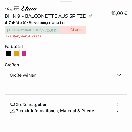
exception
15,00 €
BH N.9 - BALCONETTE AUS SPITZE
4.7
Alle {0} Bewertungen ansehen
product.wecaretext
Last Chance
3 kaufen, den 4. gratis
Farbe
gelb
Größen
e
question
Größe wählen
Größenratgeber
Produktinformationen, Material & Pflege