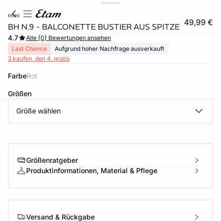
infini
49,99 €
BH N.9 - BALCONETTE BUSTIER AUS SPITZE
4.7
Alle {0} Bewertungen ansehen
Last Chance
Aufgrund hoher Nachfrage ausverkauft
3 kaufen, den 4. gratis
Farbe
rot
Größen
Größe wählen
e
question
Größenratgeber
Produktinformationen, Material & Pflege
Versand & Rückgabe