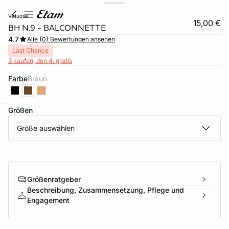
virtuose
15,00 €
BH N.9 - BALCONNETTE
4.7
Alle {0} Bewertungen ansehen
Last Chance
3 kaufen, den 4. gratis
Farbe
braun
Größen
e
question
Größe auswählen
Größenratgeber
Beschreibung, Zusammensetzung, Pflege und
Engagement