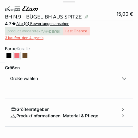
envergure
15,00 €
BH N.9 - BÜGEL BH AUS SPITZE
4.7
Alle {0} Bewertungen ansehen
product.wecaretext
Last Chance
3 kaufen, den 4. gratis
Farbe
koralle
Größen
e
question
Größe wählen
Größenratgeber
Produktinformationen, Material & Pflege