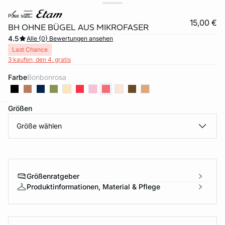
pure soft
15,00 €
BH OHNE BÜGEL AUS MIKROFASER
4.5
Alle {0} Bewertungen ansehen
Last Chance
3 kaufen, den 4. gratis
Farbe
bonbonrosa
Größen
e
question
Größe wählen
Größenratgeber
Produktinformationen, Material & Pflege