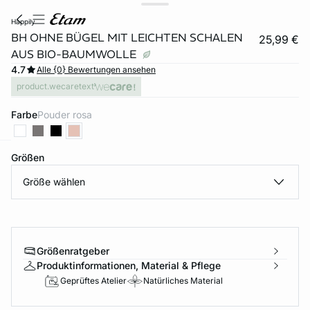
happily
BH OHNE BÜGEL MIT LEICHTEN SCHALEN
25,99 €
AUS BIO-BAUMWOLLE
4.7
Alle {0} Bewertungen ansehen
product.wecaretext
Farbe
pouder rosa
Größen
e
question
Größe wählen
Größenratgeber
Produktinformationen, Material & Pflege
Geprüftes Atelier
Natürliches Material