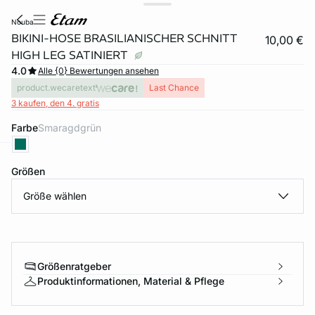
nouba
BIKINI-HOSE BRASILIANISCHER SCHNITT
10,00 €
HIGH LEG SATINIERT
4.0
Alle {0} Bewertungen ansehen
product.wecaretext
Last Chance
3 kaufen, den 4. gratis
Farbe
smaragdgrün
e
question
Größen
Größe wählen
Größenratgeber
Produktinformationen, Material & Pflege