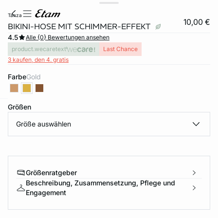
tanza
10,00 €
BIKINI-HOSE MIT SCHIMMER-EFFEKT
4.5
Alle {0} Bewertungen ansehen
product.wecaretext
Last Chance
3 kaufen, den 4. gratis
Farbe
gold
Größen
e
question
Größe auswählen
Größenratgeber
Beschreibung, Zusammensetzung, Pflege und
Engagement