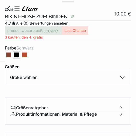
zephir
10,00 €
BIKINI-HOSE ZUM BINDEN
4.7
Alle {0} Bewertungen ansehen
product.wecaretext
Last Chance
3 kaufen, den 4. gratis
Farbe
schwarz
Größen
e
question
Größe wählen
Größenratgeber
Produktinformationen, Material & Pflege