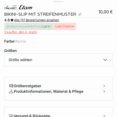
celestes
10,00 €
BIKINI-SLIP MIT STREIFENMUSTER
4.6
Alle {0} Bewertungen ansehen
product.wecaretext
Last Chance
3 kaufen, den 4. gratis
Farbe
marine
Größen
Größe wählen
e
question
Größenratgeber
Produktinformationen, Material & Pflege
Versand & Rückgabe