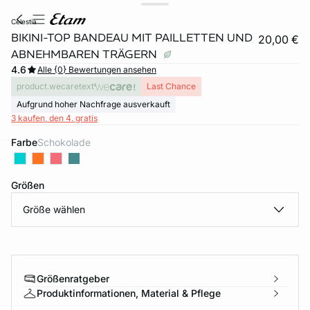
celestia
BIKINI-TOP BANDEAU MIT PAILLETTEN UND
20,00 €
ABNEHMBAREN TRÄGERN
4.6
Alle {0} Bewertungen ansehen
product.wecaretext
Last Chance
Aufgrund hoher Nachfrage ausverkauft
3 kaufen, den 4. gratis
Farbe
schokolade
e
question
Größen
Größe wählen
Größenratgeber
Produktinformationen, Material & Pflege