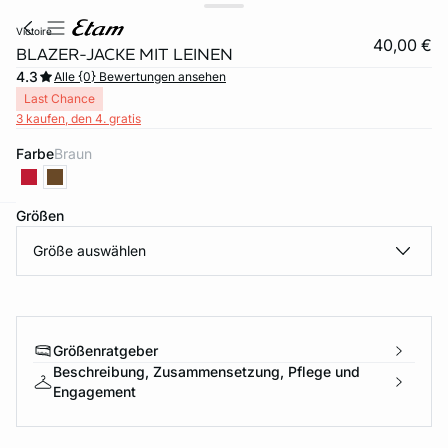
victoire
40,00 €
BLAZER-JACKE MIT LEINEN
4.3
Alle {0} Bewertungen ansehen
Last Chance
3 kaufen, den 4. gratis
Farbe
braun
Größen
e
question
Größe auswählen
Größenratgeber
Beschreibung, Zusammensetzung, Pflege und
Engagement