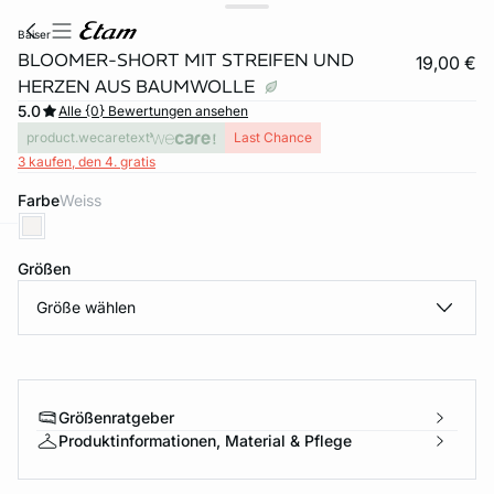
baiser
BLOOMER-SHORT MIT STREIFEN UND
19,00 €
HERZEN AUS BAUMWOLLE
5.0
Alle {0} Bewertungen ansehen
product.wecaretext
Last Chance
3 kaufen, den 4. gratis
Farbe
weiss
e
question
Größen
Größe wählen
Größenratgeber
Produktinformationen, Material & Pflege