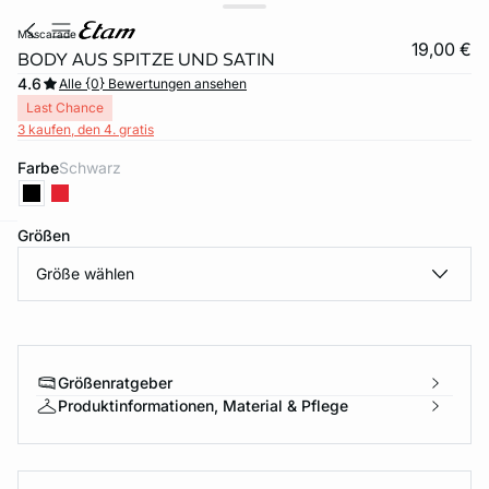
mascarade
19,00 €
BODY AUS SPITZE UND SATIN
4.6
Alle {0} Bewertungen ansehen
Last Chance
3 kaufen, den 4. gratis
Farbe
schwarz
Größen
e
question
Größe wählen
Größenratgeber
Produktinformationen, Material & Pflege