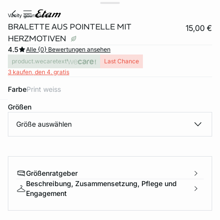
vanity gourmande
BRALETTE AUS POINTELLE MIT
15,00 €
HERZMOTIVEN
4.5
Alle {0} Bewertungen ansehen
product.wecaretext
Last Chance
3 kaufen, den 4. gratis
Farbe
print weiss
Größen
e
question
Größe auswählen
Größenratgeber
Beschreibung, Zusammensetzung, Pflege und
Engagement