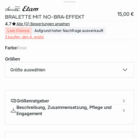
24 hours
15,00 €
BRALETTE MIT NO-BRA-EFFEKT
4.7
Alle {0} Bewertungen ansehen
Last Chance
Aufgrund hoher Nachfrage ausverkauft
3 kaufen, den 4. gratis
Farbe
rose
Größen
Größe auswählen
e
question
Größenratgeber
Beschreibung, Zusammensetzung, Pflege und
Engagement