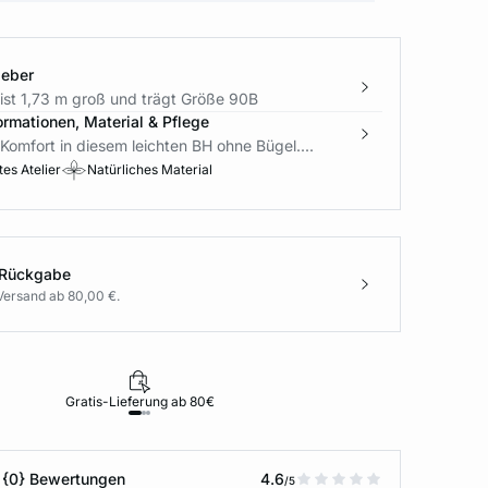
geber
ist 1,73 m groß und trägt Größe 90B
ormationen, Material & Pflege
 Komfort in diesem leichten BH ohne Bügel....
es Atelier
Natürliches Material
 Rückgabe
Versand ab 80,00 €.
Gratis-Lieferung ab 80€
Rückgabe i
 {0} Bewertungen
4.6
/5