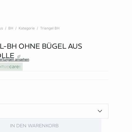
us
BH
Kategorie
Triangel BH
L-BH OHNE BÜGEL AUS
LLE
wertungen ansehen
xt
IN DEN WARENKORB