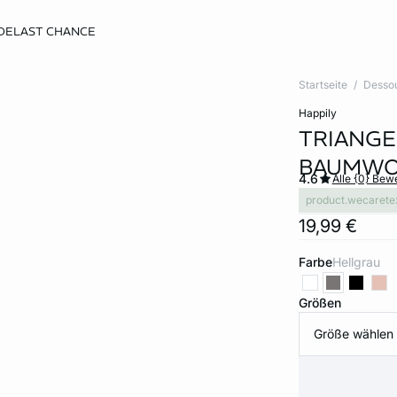
DE
LAST CHANCE
Startseite
Desso
happily
TRIANGE
BAUMWO
4.6
Alle {0} Be
product.wecarete
19,99 €
Farbe
hellgrau
Größen
Größe wählen