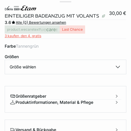
dahlia swim
30,00 €
EINTEILIGER BADEANZUG MIT VOLANTS
3.6
Alle {0} Bewertungen ansehen
product.wecaretext
Last Chance
3 kaufen, den 4. gratis
Farbe
tannengrün
Größen
Größe wählen
e
question
Größenratgeber
Produktinformationen, Material & Pflege
Versand & Rückgabe