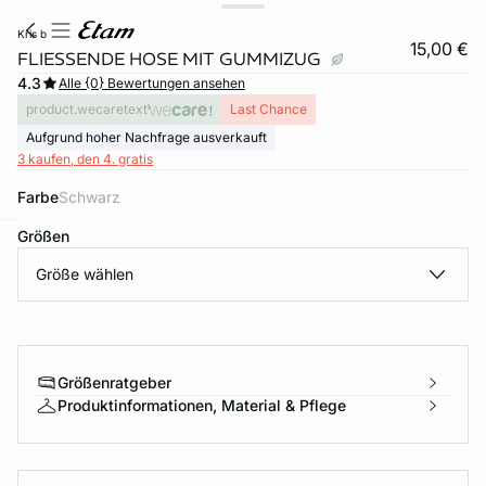
kris b
15,00 €
FLIESSENDE HOSE MIT GUMMIZUG
4.3
Alle {0} Bewertungen ansehen
product.wecaretext
Last Chance
Aufgrund hoher Nachfrage ausverkauft
3 kaufen, den 4. gratis
Farbe
schwarz
Größen
e
question
Größe wählen
Größenratgeber
Produktinformationen, Material & Pflege