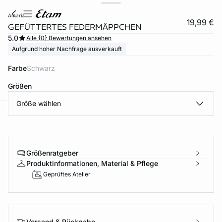
amaria
19,99 €
GEFÜTTERTES FEDERMÄPPCHEN
5.0
Alle {0} Bewertungen ansehen
Aufgrund hoher Nachfrage ausverkauft
Farbe
schwarz
Größen
Größe wählen
e
question
Größenratgeber
Produktinformationen, Material & Pflege
Geprüftes Atelier
Versand & Rückgabe