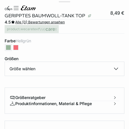
colyn
8,49 €
GERIPPTES BAUMWOLL-TANK TOP
4.5
Alle {0} Bewertungen ansehen
product.wecaretext
Farbe
hellgrün
Größen
Größe wählen
e
question
Größenratgeber
Produktinformationen, Material & Pflege