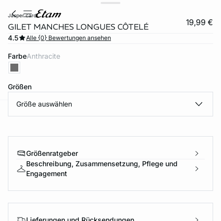
jasper cardi
19,99 €
GILET MANCHES LONGUES CÔTELÉ
4.5
Alle {0} Bewertungen ansehen
Farbe
anthracite
Größen
Größe auswählen
e
question
Größenratgeber
Beschreibung, Zusammensetzung, Pflege und
Engagement
Lieferungen und Rücksendungen