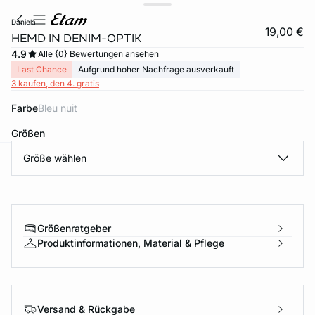
daniela
19,00 €
HEMD IN DENIM-OPTIK
4.9
Alle {0} Bewertungen ansehen
Last Chance
Aufgrund hoher Nachfrage ausverkauft
3 kaufen, den 4. gratis
Farbe
bleu nuit
Größen
Größe wählen
e
question
Größenratgeber
Produktinformationen, Material & Pflege
Versand & Rückgabe