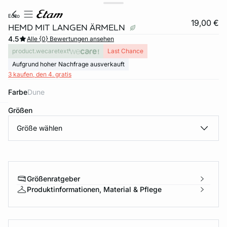
edito
19,00 €
HEMD MIT LANGEN ÄRMELN
4.5
Alle {0} Bewertungen ansehen
product.wecaretext
Last Chance
Aufgrund hoher Nachfrage ausverkauft
3 kaufen, den 4. gratis
Farbe
dune
Größen
e
question
Größe wählen
Größenratgeber
Produktinformationen, Material & Pflege