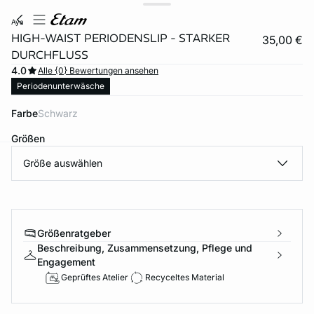
aya
HIGH-WAIST PERIODENSLIP - STARKER
35,00 €
DURCHFLUSS
4.0
Alle {0} Bewertungen ansehen
Periodenunterwäsche
Farbe
schwarz
Größen
Größe auswählen
e
question
Größenratgeber
Beschreibung, Zusammensetzung, Pflege und
Engagement
Geprüftes Atelier
Recyceltes Material