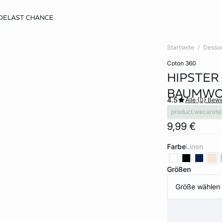
DE
LAST CHANCE
Startseite
Desso
coton 360
HIPSTER
BAUMWO
4.5
Alle {0} Bew
product.wecarete
9,99 €
Farbe
linen
Größen
Größe wählen