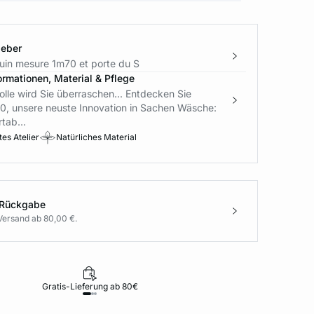
geber
in mesure 1m70 et porte du S
ormationen, Material & Pflege
lle wird Sie überraschen... Entdecken Sie
 unsere neuste Innovation in Sachen Wäsche:
tab...
es Atelier
Natürliches Material
 Rückgabe
Versand ab 80,00 €.
Gratis-Lieferung ab 80€
Rückgabe i