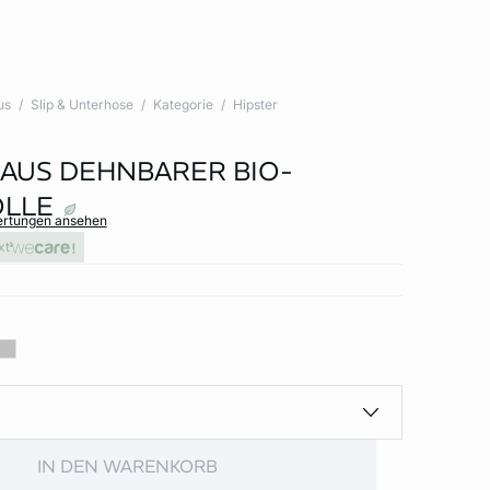
us
Slip & Unterhose
Kategorie
Hipster
 AUS DEHNBARER BIO-
LLE
ertungen ansehen
xt
IN DEN WARENKORB