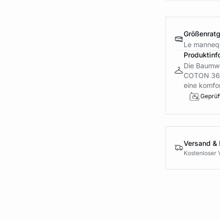
Größenrat
Le mannequ
Produktinf
Die Baumwo
COTON 360,
eine komfor
Geprüft
Versand &
Kostenloser 