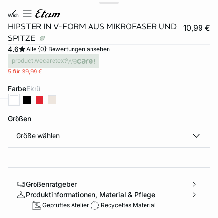
wish
HIPSTER IN V-FORM AUS MIKROFASER UND
10,99 €
SPITZE
4.6
Alle {0} Bewertungen ansehen
product.wecaretext
5 für 39,99 €
Farbe
ekrü
e
question
Größen
Größe wählen
Größenratgeber
Produktinformationen, Material & Pflege
Geprüftes Atelier
Recyceltes Material