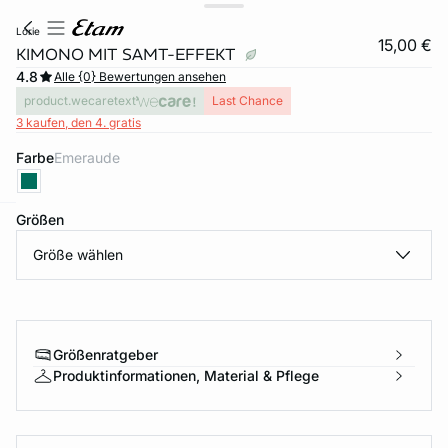
lorie
15,00 €
KIMONO MIT SAMT-EFFEKT
4.8
Alle {0} Bewertungen ansehen
product.wecaretext
Last Chance
3 kaufen, den 4. gratis
Farbe
emeraude
Größen
e
question
Größe wählen
Größenratgeber
Produktinformationen, Material & Pflege