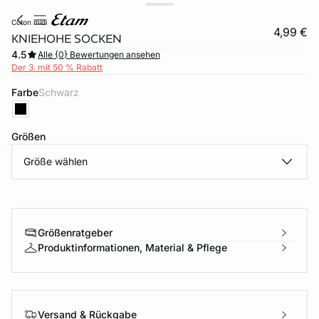
coton midi
4,99 €
KNIEHOHE SOCKEN
4.5
Alle {0} Bewertungen ansehen
Der 3. mit 50 % Rabatt
Farbe
schwarz
Größen
Größe wählen
e
question
Größenratgeber
Produktinformationen, Material & Pflege
Versand & Rückgabe