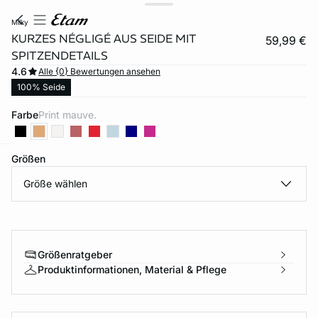
milky
KURZES NÉGLIGÉ AUS SEIDE MIT
59,99 €
SPITZENDETAILS
4.6
Alle {0} Bewertungen ansehen
100% Seide
Farbe
print mauve.
Größen
e
question
Größe wählen
Größenratgeber
Produktinformationen, Material & Pflege