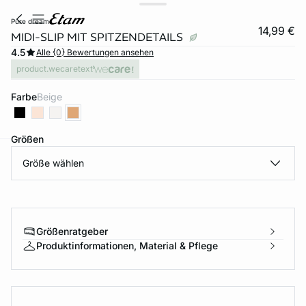
pure dream
14,99 €
MIDI-SLIP MIT SPITZENDETAILS
4.5
Alle {0} Bewertungen ansehen
product.wecaretext
Farbe
beige
Größen
Größe wählen
e
question
Größenratgeber
Produktinformationen, Material & Pflege