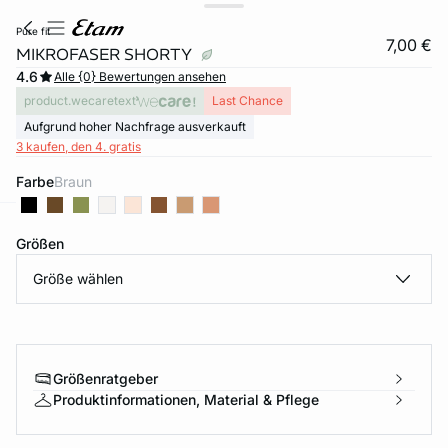
pure fit
7,00 €
MIKROFASER SHORTY
4.6
Alle {0} Bewertungen ansehen
product.wecaretext
Last Chance
Aufgrund hoher Nachfrage ausverkauft
3 kaufen, den 4. gratis
Farbe
braun
e
question
Größen
Größe wählen
Größenratgeber
Produktinformationen, Material & Pflege