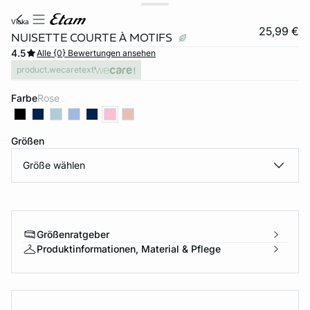
vicka
25,99 €
NUISETTE COURTE À MOTIFS
4.5
Alle {0} Bewertungen ansehen
product.wecaretext
Farbe
rose
Größen
Größe wählen
e
question
Größenratgeber
Produktinformationen, Material & Pflege