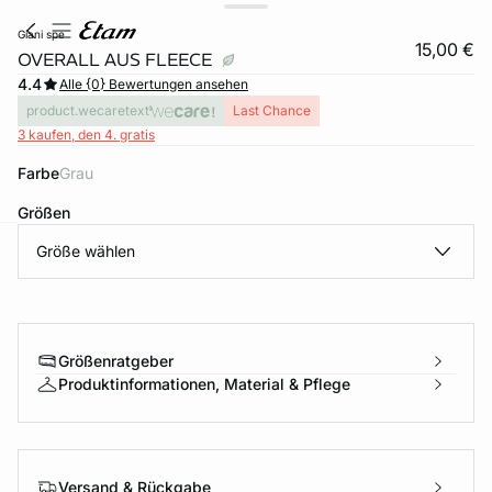
giani spe
15,00 €
OVERALL AUS FLEECE
4.4
Alle {0} Bewertungen ansehen
product.wecaretext
Last Chance
3 kaufen, den 4. gratis
Farbe
grau
Größen
Größe wählen
e
question
Größenratgeber
Produktinformationen, Material & Pflege
Versand & Rückgabe