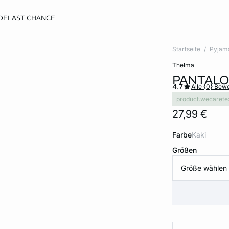
DE
LAST CHANCE
Startseite
Pyjam
thelma
PANTALO
4.7
Alle {0} Bew
product.wecarete
27,99 €
Farbe
kaki
Größen
Größe wählen