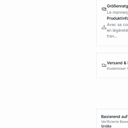
Größenrat
Le mannequ
Produktinf
Avec sa cou
en légèreté
trav...
Versand &
Kostenloser 
Basierend auf
Verifizierte Be
Größe