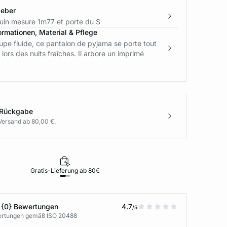
geber
in mesure 1m77 et porte du S
ormationen, Material & Pflege
pe fluide, ce pantalon de pyjama se porte tout
 lors des nuits fraîches. Il arbore un imprimé
 Rückgabe
Versand ab 80,00 €.
Gratis-Lieferung ab 80€
Rückgabe i
 {0} Bewertungen
4.7
/5
wertungen gemäß ISO 20488