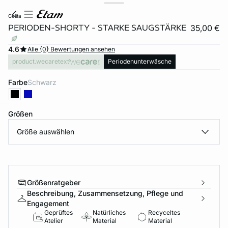
celita
PERIODEN-SHORTY - STARKE SAUGSTÄRKE
35,00 €
4.6
Alle {0} Bewertungen ansehen
product.wecaretext
Periodenunterwäsche
Farbe
schwarz
Größen
e
question
Größe auswählen
Größenratgeber
Beschreibung, Zusammensetzung, Pflege und
Engagement
Geprüftes
Natürliches
Recyceltes
Atelier
Material
Material