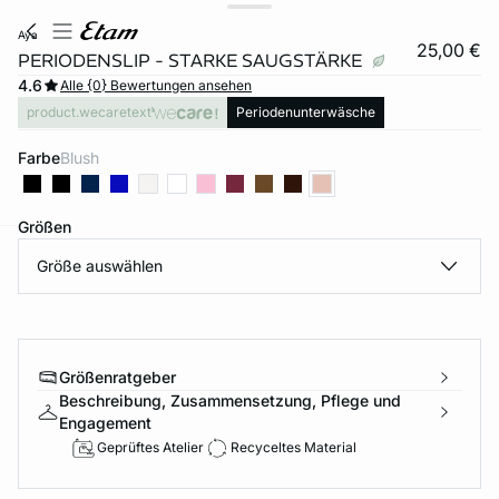
aya
25,00 €
PERIODENSLIP - STARKE SAUGSTÄRKE
4.6
Alle {0} Bewertungen ansehen
product.wecaretext
Periodenunterwäsche
Farbe
blush
Größen
Größe auswählen
e
question
Größenratgeber
Beschreibung, Zusammensetzung, Pflege und
Engagement
Geprüftes Atelier
Recyceltes Material