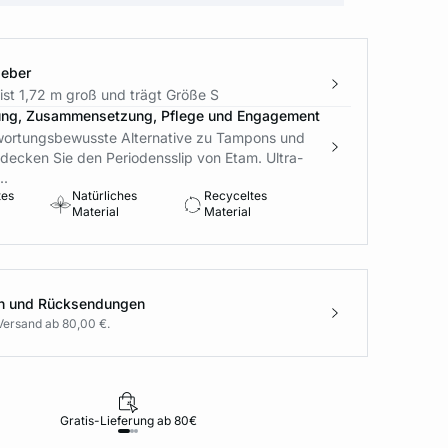
geber
ist 1,72 m groß und trägt Größe S
ung, Zusammensetzung, Pflege und Engagement
wortungsbewusste Alternative zu Tampons und
decken Sie den Periodensslip von Etam. Ultra-
..
tes
Natürliches
Recyceltes
Material
Material
en und Rücksendungen
Versand ab 80,00 €.
Gratis-Lieferung ab 80€
Rückgabe i