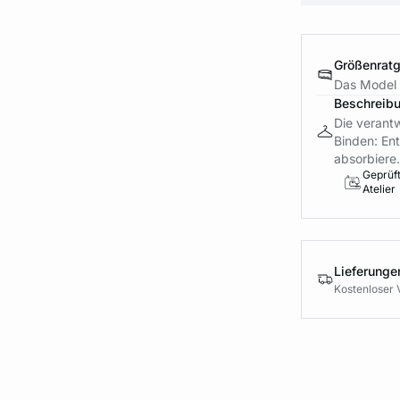
Größenrat
Das Model 
Beschreib
Die verant
Binden: Ent
absorbiere.
Geprüf
Atelier
Lieferung
Kostenloser 