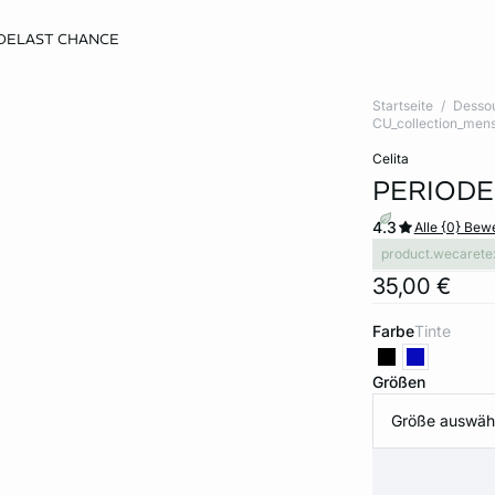
DE
LAST CHANCE
Startseite
Desso
CU_collection_mens
celita
PERIODE
4.3
Alle {0} Be
product.wecarete
35,00 €
Farbe
tinte
Größen
Größe auswäh