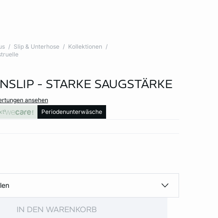
us
Slip & Unterhose
Kollektionen
truelle
NSLIP - STARKE SAUGSTÄRKE
wertungen ansehen
xt
Periodenunterwäsche
len
IN DEN WARENKORB