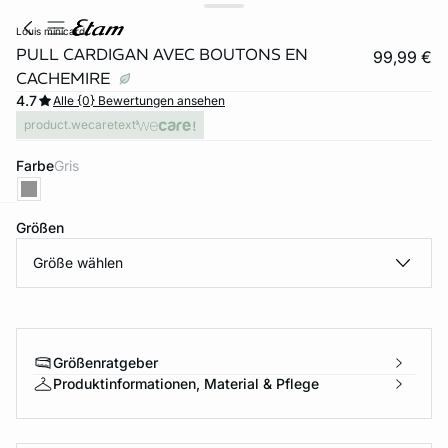
louis minicard
PULL CARDIGAN AVEC BOUTONS EN
99,99 €
CACHEMIRE
4.7
Alle {0} Bewertungen ansehen
product.wecaretext
Farbe
gris
Größen
e
question
Größe wählen
Größenratgeber
Produktinformationen, Material & Pflege