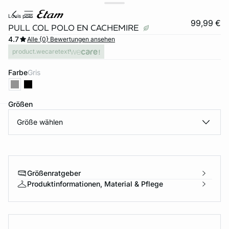
louis polo
99,99 €
PULL COL POLO EN CACHEMIRE
4.7
Alle {0} Bewertungen ansehen
product.wecaretext
Farbe
gris
Größen
Größe wählen
e
question
Größenratgeber
Produktinformationen, Material & Pflege