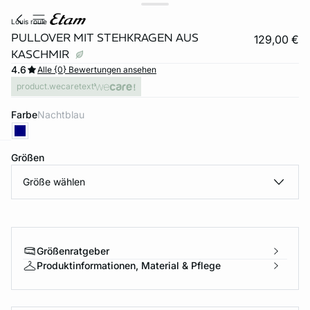
louis roule
PULLOVER MIT STEHKRAGEN AUS
129,00 €
KASCHMIR
4.6
Alle {0} Bewertungen ansehen
product.wecaretext
Farbe
nachtblau
Größen
e
question
Größe wählen
Größenratgeber
Produktinformationen, Material & Pflege