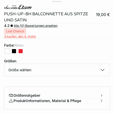
mascarade
PUSH-UP-BH BALCONNETTE AUS SPITZE
19,00 €
UND SATIN
4.2
Alle {0} Bewertungen ansehen
Last Chance
3 kaufen, den 4. gratis
Farbe
weiss
Größen
e
question
Größe wählen
Größenratgeber
Produktinformationen, Material & Pflege