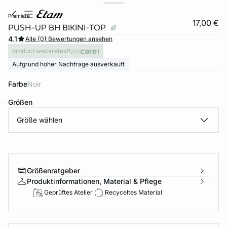
premiere
17,00 €
PUSH-UP BH BIKINI-TOP
4.1
Alle {0} Bewertungen ansehen
product.wecaretext
Aufgrund hoher Nachfrage ausverkauft
Farbe
noir
Größen
Größe wählen
e
question
Größenratgeber
Produktinformationen, Material & Pflege
Geprüftes Atelier
Recyceltes Material