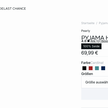
DE
LAST CHANCE
Startseite
Pyjam
pearly
PYJAMA 
4.6
Alle {0} Be
100% Seide
69,99 €
Farbe
cardinal
Größen
Größe auswäh