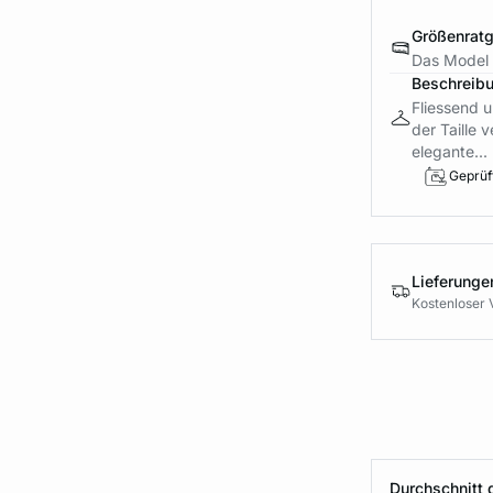
Größenrat
Das Model 
Beschreib
Fliessend 
der Taille 
elegante...
Geprüft
Lieferung
Kostenloser 
Durchschnitt 