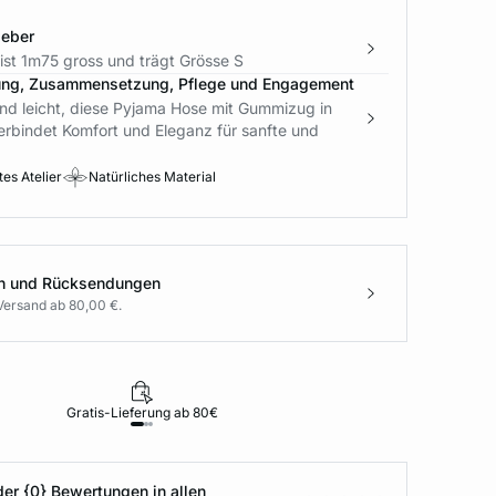
geber
ist 1m75 gross und trägt Grösse S
ung, Zusammensetzung, Pflege und Engagement
und leicht, diese Pyjama Hose mit Gummizug in
verbindet Komfort und Eleganz für sanfte und
es Atelier
Natürliches Material
en und Rücksendungen
Versand ab 80,00 €.
Gratis-Lieferung ab 80€
Rückgabe i
der {0} Bewertungen in allen