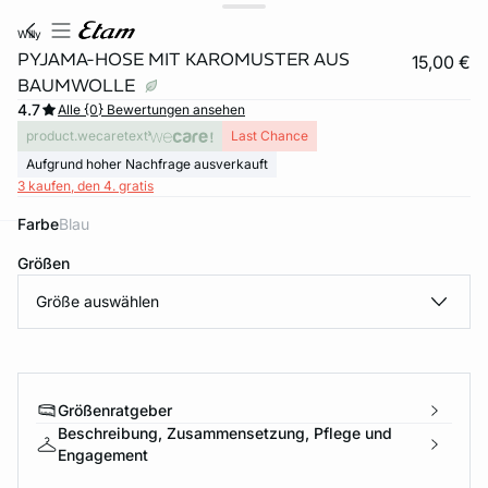
willy
PYJAMA-HOSE MIT KAROMUSTER AUS
15,00 €
BAUMWOLLE
4.7
Alle {0} Bewertungen ansehen
product.wecaretext
Last Chance
Aufgrund hoher Nachfrage ausverkauft
3 kaufen, den 4. gratis
Farbe
blau
e
question
Größen
Größe auswählen
Größenratgeber
Beschreibung, Zusammensetzung, Pflege und
Engagement